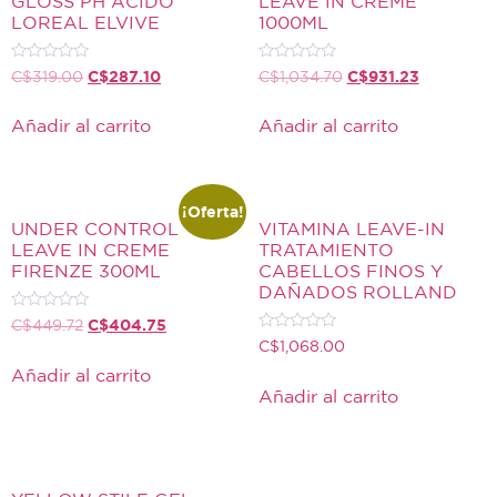
GLOSS PH ACIDO
LEAVE IN CREME
LOREAL ELVIVE
1000ML
Valorado
Valorado
C$
287.10
C$
931.23
C$
319.00
C$
1,034.70
con
con
0
0
de
de
Añadir al carrito
Añadir al carrito
5
5
¡Oferta!
UNDER CONTROL
VITAMINA LEAVE-IN
LEAVE IN CREME
TRATAMIENTO
FIRENZE 300ML
CABELLOS FINOS Y
DAÑADOS ROLLAND
Valorado
C$
404.75
C$
449.72
con
Valorado
C$
1,068.00
0
con
de
0
Añadir al carrito
5
de
Añadir al carrito
5