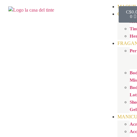
MAQUIL
C$
0.
CAPILA
0
Acc
Tin
Her
FRAGAN
Per
Bo
Mis
Bo
Lot
Sh
Gel
MANIC
Acr
Acc