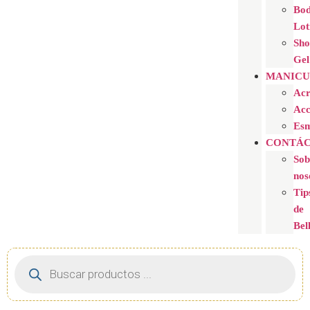
Bo
Lot
Sh
Gel
MANICU
Acr
Acc
Esm
CONTÁC
Sob
nos
Tip
de
Bel