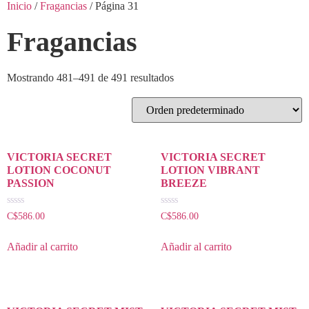
Inicio
/
Fragancias
/ Página 31
Fragancias
Mostrando 481–491 de 491 resultados
VICTORIA SECRET
VICTORIA SECRET
LOTION COCONUT
LOTION VIBRANT
PASSION
BREEZE
Valorado
Valorado
C$
586.00
C$
586.00
con
con
0
0
de
de
Añadir al carrito
Añadir al carrito
5
5