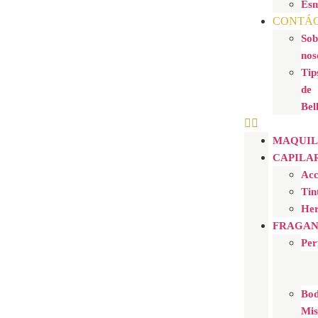
Esm
CONTÁ
Sob
nos
Tip
de
Bel
MAQUIL
CAPILA
Acc
Tin
Her
FRAGAN
Per
Bo
Mis