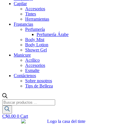
Capilar
Accesorios
Tintes
Herramientas
Fragancias
Perfumería
Perfumería Árabe
Body Mist
Body Lotion
Shower Gel
Manicure
Acrílico
Accesorios
Esmalte
Contáctenos
Sobre nosotros
Tips de Belleza
Búsqueda
de
productos
C$
0.00
0
Cart