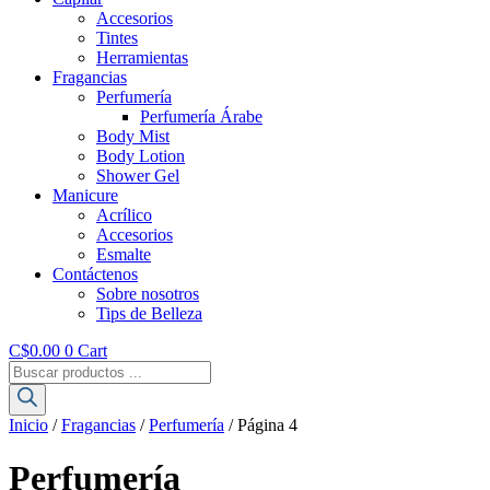
Accesorios
Tintes
Herramientas
Fragancias
Perfumería
Perfumería Árabe
Body Mist
Body Lotion
Shower Gel
Manicure
Acrílico
Accesorios
Esmalte
Contáctenos
Sobre nosotros
Tips de Belleza
C$
0.00
0
Cart
Búsqueda
de
productos
Inicio
/
Fragancias
/
Perfumería
/ Página 4
Perfumería