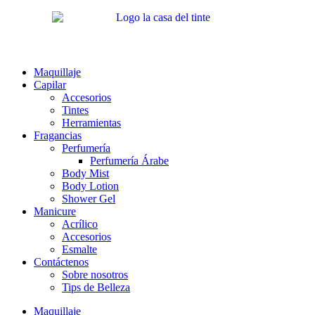
Ir
al
contenido
Maquillaje
Capilar
Accesorios
Tintes
Herramientas
Fragancias
Perfumería
Perfumería Árabe
Body Mist
Body Lotion
Shower Gel
Manicure
Acrílico
Accesorios
Esmalte
Contáctenos
Sobre nosotros
Tips de Belleza
Maquillaje