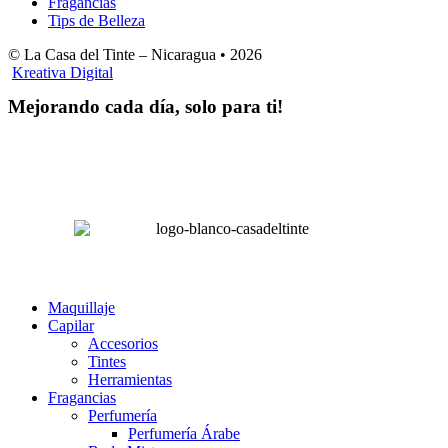
Fragancias
Tips de Belleza
© La Casa del Tinte – Nicaragua •
2026
Kreativa Digital
Mejorando cada día, solo para ti!
Horas hábiles
:
Lunes a Sábado de 8:00 am – 4:00 pm
Domingos 8:00 am – 2:00 pm
LA CASA DEL TINTE
Maquillaje
Capilar
Accesorios
Tintes
Herramientas
Fragancias
Perfumería
Perfumería Árabe