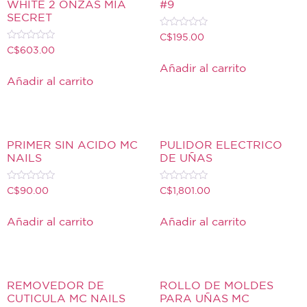
WHITE 2 ONZAS MIA
#9
SECRET
Valorado
C$
195.00
con
Valorado
C$
603.00
0
con
de
0
Añadir al carrito
5
de
Añadir al carrito
5
PRIMER SIN ACIDO MC
PULIDOR ELECTRICO
NAILS
DE UÑAS
Valorado
Valorado
C$
90.00
C$
1,801.00
con
con
0
0
de
de
Añadir al carrito
Añadir al carrito
5
5
REMOVEDOR DE
ROLLO DE MOLDES
CUTICULA MC NAILS
PARA UÑAS MC