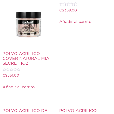
Valorado
C$
369.00
con
0
de
Añadir al carrito
5
POLVO ACRILICO
COVER NATURAL MIA
SECRET 1OZ
Valorado
C$
351.00
con
0
de
Añadir al carrito
5
POLVO ACRILICO DE
POLVO ACRILICO