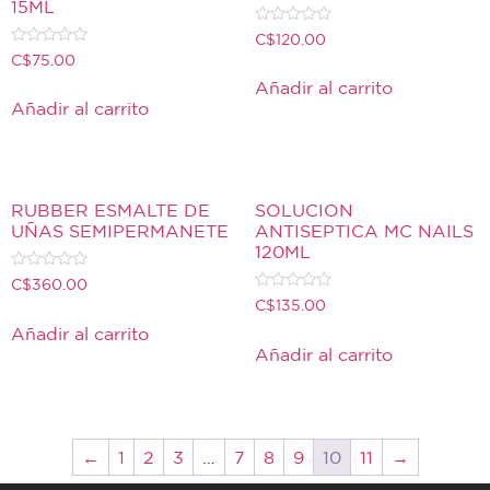
15ML
Valorado
C$
120.00
con
Valorado
C$
75.00
0
con
de
0
Añadir al carrito
5
de
Añadir al carrito
5
RUBBER ESMALTE DE
SOLUCION
UÑAS SEMIPERMANETE
ANTISEPTICA MC NAILS
120ML
Valorado
C$
360.00
con
Valorado
C$
135.00
0
con
de
0
Añadir al carrito
5
de
Añadir al carrito
5
←
1
2
3
…
7
8
9
10
11
→