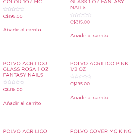
COLOR 1OZ MC
GLASS 1 OZ FANTASY
NAILS
Valorado
C$
195.00
con
Valorado
C$
315.00
0
con
de
0
Añadir al carrito
5
de
Añadir al carrito
5
POLVO ACRILICO
POLVO ACRILICO PINK
GLASS ROSA 1 OZ
1/2.OZ
FANTASY NAILS
Valorado
C$
195.00
con
Valorado
C$
315.00
0
con
de
0
Añadir al carrito
5
de
Añadir al carrito
5
POLVO ACRILICO
POLVO COVER MC KING