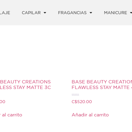
LAJE
CAPILAR
FRAGANCIAS
MANICURE
 BEAUTY CREATIONS
BASE BEAUTY CREATIO
ESS STAY MATTE 3C
FLAWLESS STAY MATTE
Valorado
.00
C$
520.00
con
0
de
 al carrito
Añadir al carrito
5