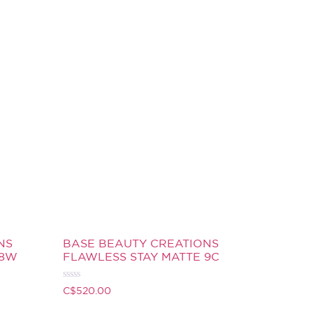
NS
BASE BEAUTY CREATIONS
 8W
FLAWLESS STAY MATTE 9C
Valorado
C$
520.00
con
0