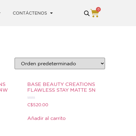
0
CONTÁCTENOS
NS
BASE BEAUTY CREATIONS
 4W
FLAWLESS STAY MATTE 5N
Valorado
C$
520.00
con
0
de
Añadir al carrito
5