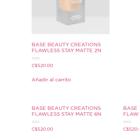
BASE BEAUTY CREATIONS
FLAWLESS STAY MATTE 2N
Valorado
C$
520.00
con
0
de
Añadir al carrito
5
BASE BEAUTY CREATIONS
BASE
FLAWLESS STAY MATTE 6N
FLAWL
Valorado
Valorado
C$
520.00
C$
520
con
con
0
0