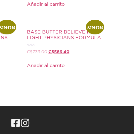
de
Añadir al carrito
5
¡Oferta!
¡Oferta!
IT
BASE BUTTER BELIEVE IT
ANS
LIGHT PHYSICIANS FORMULA
Valorado
C$
586.40
C$
733.00
con
0
de
Añadir al carrito
5