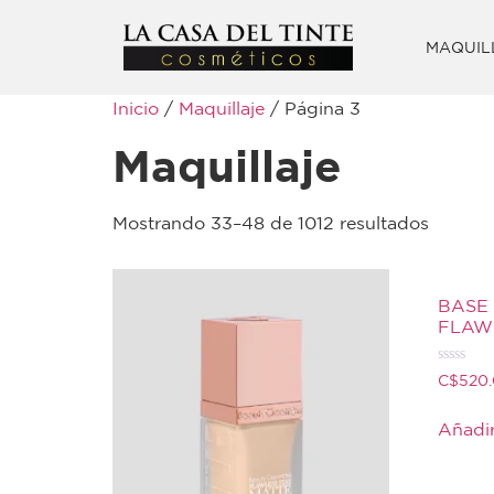
MAQUIL
Inicio
/
Maquillaje
/ Página 3
Maquillaje
Mostrando 33–48 de 1012 resultados
BASE
FLAWL
Valorado
C$
520
con
0
de
Añadir
5