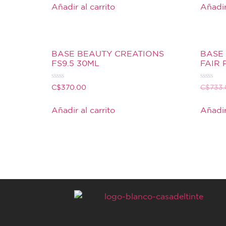
de
de
Añadir al carrito
Añadir
5
5
BASE BEAUTY CREATIONS
BASE 
FS9.5 30ML
FAIR
Valorado
Valorado
C$
370.00
C$
733
con
con
0
0
de
de
Añadir al carrito
Añadir
5
5