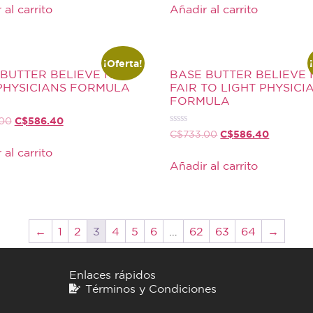
de
 al carrito
Añadir al carrito
5
¡Oferta!
BUTTER BELIEVE IT
BASE BUTTER BELIEVE 
 PHYSICIANS FORMULA
FAIR TO LIGHT PHYSICI
FORMULA
C$
586.40
.00
Valorado
C$
586.40
C$
733.00
con
0
 al carrito
de
Añadir al carrito
5
←
1
2
3
4
5
6
…
62
63
64
→
Enlaces rápidos
Términos y Condiciones