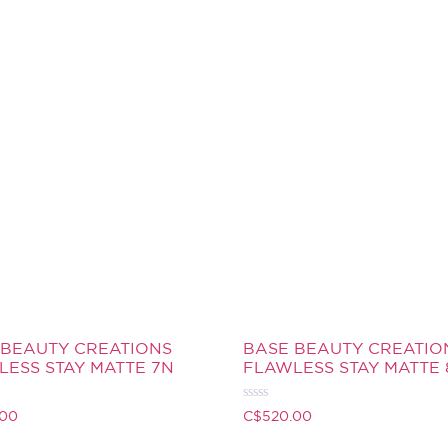
 BEAUTY CREATIONS
BASE BEAUTY CREATIO
ESS STAY MATTE 7N
FLAWLESS STAY MATTE
Valorado
.00
C$
520.00
con
0