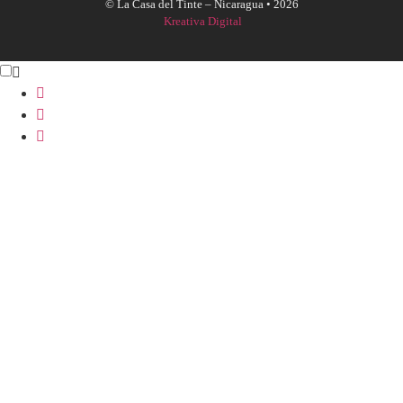
© La Casa del Tinte – Nicaragua •
2026
Kreativa Digital