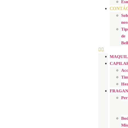
Esm
CONTÁ
Sob
nos
Tip
de
Bel
MAQUIL
CAPILA
Acc
Tin
Her
FRAGAN
Per
Bo
Mis