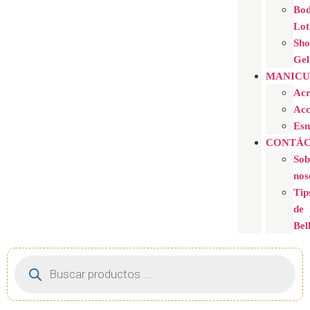
Bo
Lot
Sh
Gel
MANICU
Acr
Acc
Esm
CONTÁC
Sob
nos
Tip
de
Bel