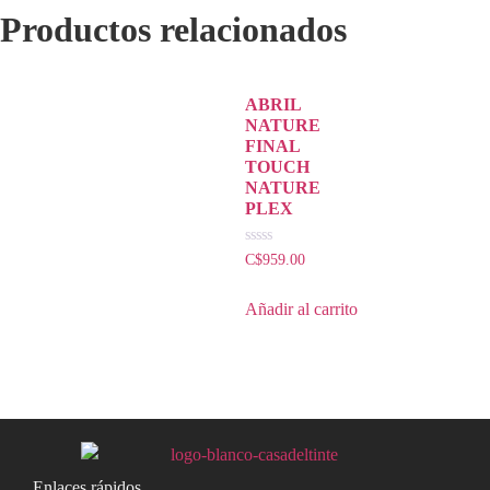
Productos relacionados
ABRIL
NATURE
FINAL
TOUCH
NATURE
PLEX
Valorado
C$
959.00
con
0
de
Añadir al carrito
5
Enlaces rápidos