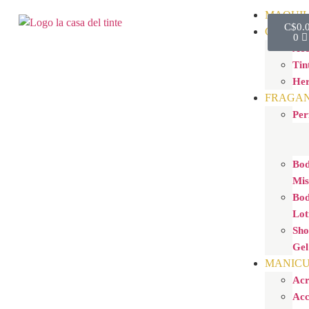
MAQUIL
C$
0.
CAPILA
0
Acc
Tin
Her
FRAGAN
Per
Bo
Mis
Bo
Lot
Sh
Gel
MANIC
Acr
Acc