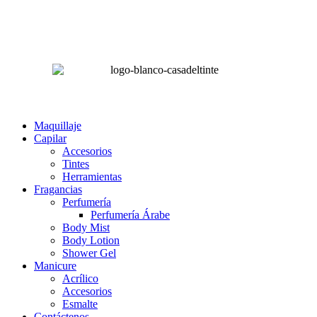
Horas hábiles
:
Lunes a Sábado de 8:00 am – 4:00 pm
Domingos 8:00 am – 2:00 pm
LA CASA DEL TINTE
Maquillaje
Capilar
Accesorios
Tintes
Herramientas
Fragancias
Perfumería
Perfumería Árabe
Body Mist
Body Lotion
Shower Gel
Manicure
Acrílico
Accesorios
Esmalte
Contáctenos