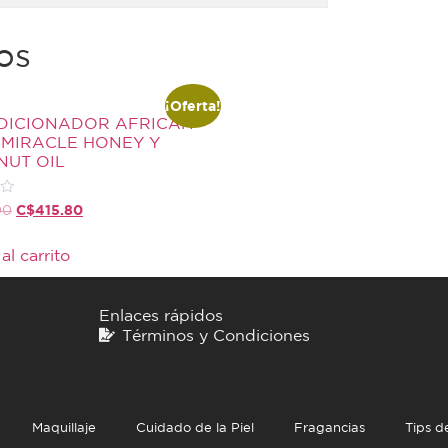
os
¡Oferta!
DICIONADOR AFRICAN
 MIRACLE HONEY Y
UT OIL
C$
415.80
00
al carrito
Enlaces rápidos
Términos y Condiciones
Maquillaje
Cuidado de la Piel
Fragancias
Tips d