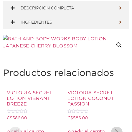
DESCRIPCIÓN COMPLETA
INGREDIENTES
Productos relacionados
VICTORIA SECRET
VICTORIA SECRET
LOTION VIBRANT
LOTION COCONUT
BREEZE
PASSION
Valorado
Valorado
C$
586.00
C$
586.00
con
con
0
0
de
de
Añadir al carrito
Añadir al carrito