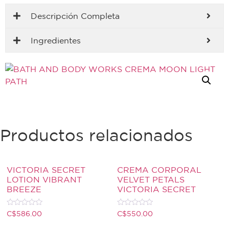
Descripción Completa
Ingredientes
Productos relacionados
VICTORIA SECRET
CREMA CORPORAL
LOTION VIBRANT
VELVET PETALS
BREEZE
VICTORIA SECRET
Valorado
Valorado
C$
586.00
C$
550.00
con
con
0
0