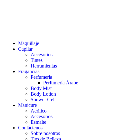
Domingos 8:00 am – 2:00 pm
LA CASA DEL TINTE
Maquillaje
Capilar
Accesorios
Tintes
Herramientas
Fragancias
Perfumería
Perfumería Árabe
Body Mist
Body Lotion
Shower Gel
Manicure
Acrílico
Accesorios
Esmalte
Contáctenos
Sobre nosotros
Tips de Belleza