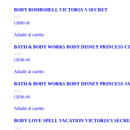
5
BODY BOMBSHELL VICTORIA´S SECRET
Valorado
C$
989.00
con
0
de
Añadir al carrito
5
BATH & BODY WORKS BODY DISNEY PRINCESS 
Valorado
C$
586.00
con
0
de
Añadir al carrito
5
BATH & BODY WORKS BODY DISNEY PRINCESS J
Valorado
C$
586.00
con
0
de
Añadir al carrito
5
BODY LOVE SPELL VACATION VICTORIA’S SECR