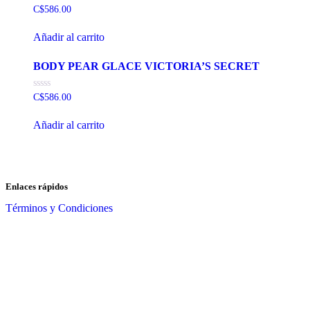
Valorado
C$
586.00
con
0
de
Añadir al carrito
5
BODY PEAR GLACE VICTORIA’S SECRET
Valorado
C$
586.00
con
0
de
Añadir al carrito
5
Enlaces rápidos
Términos y Condiciones