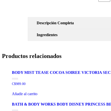
Descripción Completa
Ingredientes
Productos relacionados
BODY MIST TEASE COCOA SOIREE VICTORIA SE
Valorado
C$
989.00
con
0
de
Añadir al carrito
5
BATH & BODY WORKS BODY DISNEY PRINCESS B