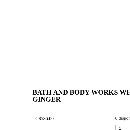
BATH AND BODY WORKS WH
GINGER
8 dispo
C$
586.00