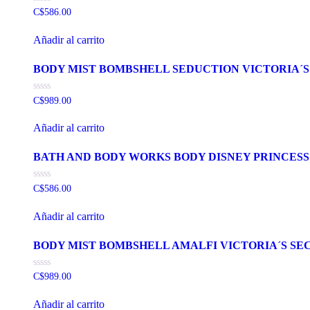
Valorado
C$
586.00
con
0
de
Añadir al carrito
5
BODY MIST BOMBSHELL SEDUCTION VICTORIA´S
Valorado
C$
989.00
con
0
de
Añadir al carrito
5
BATH AND BODY WORKS BODY DISNEY PRINCESS
Valorado
C$
586.00
con
0
de
Añadir al carrito
5
BODY MIST BOMBSHELL AMALFI VICTORIA´S SE
Valorado
C$
989.00
con
0
de
Añadir al carrito