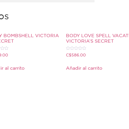
os
Y BOMBSHELL VICTORIA
BODY LOVE SPELL VACAT
ECRET
VICTORIA’S SECRET
do
Valorado
9.00
C$
586.00
con
0
de
r al carrito
Añadir al carrito
5