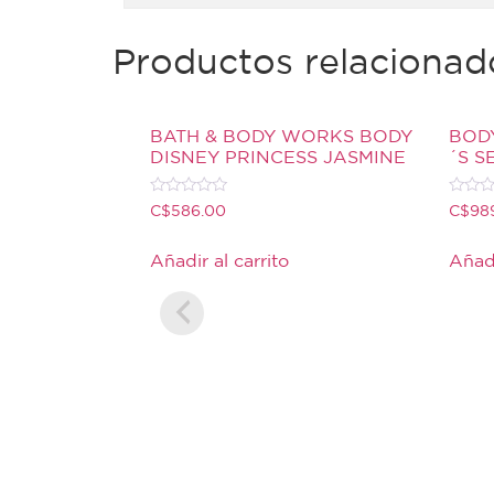
Productos relacionad
BATH & BODY WORKS BODY
BOD
DISNEY PRINCESS JASMINE
´S S
Valorado
Valora
C$
586.00
C$
98
con
con
0
0
de
de
Añadir al carrito
Añadi
5
5