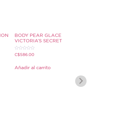
ION
BODY PEAR GLACE
VICTORIA’S SECRET
Valorado
C$
586.00
con
0
de
Añadir al carrito
5