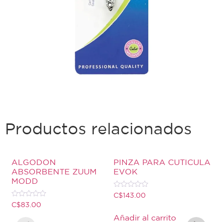
Productos relacionados
ALGODON
PINZA PARA CUTICULA
ABSORBENTE ZUUM
EVOK
MODD
Valorado
C$
143.00
con
Valorado
C$
83.00
0
con
de
0
Añadir al carrito
5