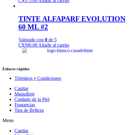
C$
575.00
Añadir al carrito
TINTE ALFAPARF EVOLUTION
60 ML #2
Valorado con
0
de 5
C$
390.00
Añadir al carrito
Enlaces rápidos
Términos y Condiciones
Capilar
Maquillaje
Cuidado de la Piel
Fragancias
Tips de Belleza
Menu
Capilar