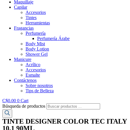
Maquillaje
Capilar
Accesorios
Tintes
Herramientas
Fragancias
Perfumería
Perfumería Árabe
Body Mist
Body Lotion
Shower Gel
Manicure
Acrílico
Accesorios
Esmalte
Contáctenos
Sobre nosotros
Tips de Belleza
C$
0.00
0
Cart
Búsqueda de productos
TINTE DESIGNER COLOR TEC ITALY
10.1 90ML