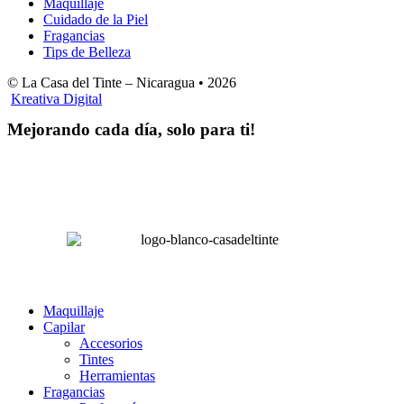
Maquillaje
Cuidado de la Piel
Fragancias
Tips de Belleza
© La Casa del Tinte – Nicaragua •
2026
Kreativa Digital
Mejorando cada día, solo para ti!
Horas hábiles
:
Lunes a Sábado de 8:00 am – 4:00 pm
Domingos 8:00 am – 2:00 pm
LA CASA DEL TINTE
Maquillaje
Capilar
Accesorios
Tintes
Herramientas
Fragancias