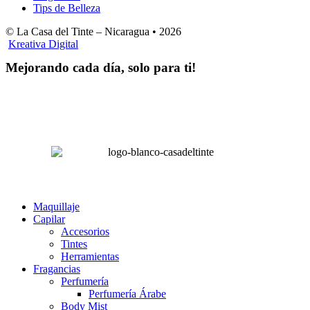
Tips de Belleza
© La Casa del Tinte – Nicaragua •
2026
Kreativa Digital
Mejorando cada día, solo para ti!
Horas hábiles
:
Lunes a Sábado de 8:00 am – 4:00 pm
Domingos 8:00 am – 2:00 pm
LA CASA DEL TINTE
Maquillaje
Capilar
Accesorios
Tintes
Herramientas
Fragancias
Perfumería
Perfumería Árabe
Body Mist