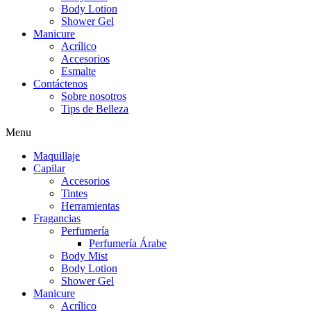
Body Lotion
Shower Gel
Manicure
Acrílico
Accesorios
Esmalte
Contáctenos
Sobre nosotros
Tips de Belleza
Menu
Maquillaje
Capilar
Accesorios
Tintes
Herramientas
Fragancias
Perfumería
Perfumería Árabe
Body Mist
Body Lotion
Shower Gel
Manicure
Acrílico