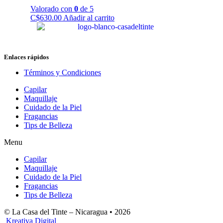
Valorado con
0
de 5
C$
630.00
Añadir al carrito
Enlaces rápidos
Términos y Condiciones
Capilar
Maquillaje
Cuidado de la Piel
Fragancias
Tips de Belleza
Menu
Capilar
Maquillaje
Cuidado de la Piel
Fragancias
Tips de Belleza
© La Casa del Tinte – Nicaragua •
2026
Kreativa Digital