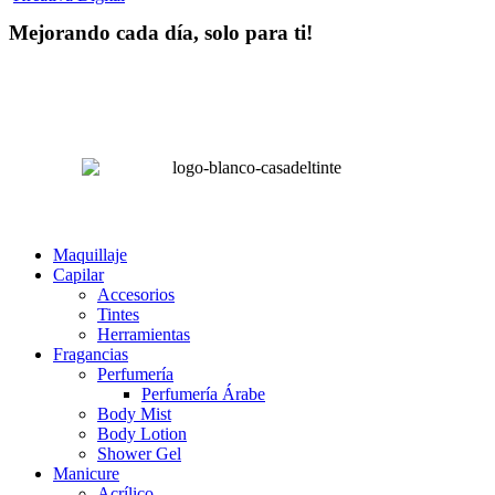
Mejorando cada día, solo para ti!
Horas hábiles
:
Lunes a Sábado de 8:00 am – 4:00 pm
Domingos 8:00 am – 2:00 pm
LA CASA DEL TINTE
Maquillaje
Capilar
Accesorios
Tintes
Herramientas
Fragancias
Perfumería
Perfumería Árabe
Body Mist
Body Lotion
Shower Gel
Manicure
Acrílico