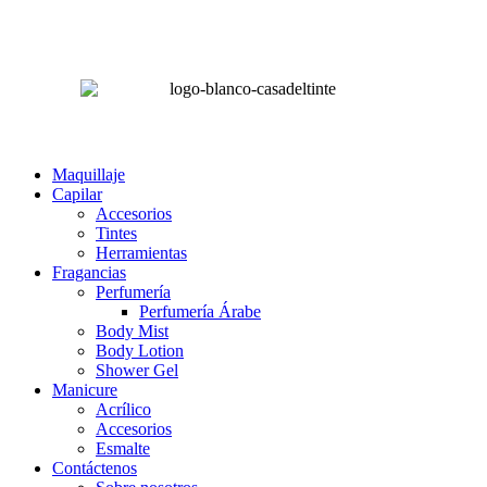
Lunes a Sábado de 8:00 am – 4:00 pm
Domingos 8:00 am – 2:00 pm
LA CASA DEL TINTE
Maquillaje
Capilar
Accesorios
Tintes
Herramientas
Fragancias
Perfumería
Perfumería Árabe
Body Mist
Body Lotion
Shower Gel
Manicure
Acrílico
Accesorios
Esmalte
Contáctenos