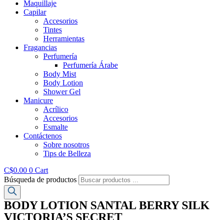
Maquillaje
Capilar
Accesorios
Tintes
Herramientas
Fragancias
Perfumería
Perfumería Árabe
Body Mist
Body Lotion
Shower Gel
Manicure
Acrílico
Accesorios
Esmalte
Contáctenos
Sobre nosotros
Tips de Belleza
C$
0.00
0
Cart
Búsqueda de productos
BODY LOTION SANTAL BERRY SILK
VICTORIA’S SECRET