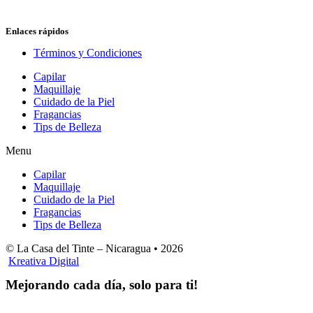
Enlaces rápidos
Términos y Condiciones
Capilar
Maquillaje
Cuidado de la Piel
Fragancias
Tips de Belleza
Menu
Capilar
Maquillaje
Cuidado de la Piel
Fragancias
Tips de Belleza
© La Casa del Tinte – Nicaragua •
2026
Kreativa Digital
Mejorando cada día, solo para ti!
Horas hábiles
: