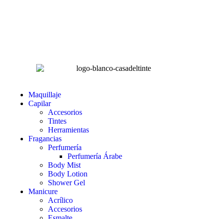
Horas hábiles
:
Lunes a Sábado de 8:00 am – 4:00 pm
Domingos 8:00 am – 2:00 pm
LA CASA DEL TINTE
Maquillaje
Capilar
Accesorios
Tintes
Herramientas
Fragancias
Perfumería
Perfumería Árabe
Body Mist
Body Lotion
Shower Gel
Manicure
Acrílico
Accesorios
Esmalte