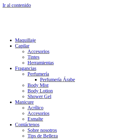
Ir al contenido
Maquillaje
Capilar
Accesorios
Tintes
Herramientas
Fragancias
Perfumería
Perfumería Árabe
Body Mist
Body Lotion
Shower Gel
Manicure
Acrílico
Accesorios
Esmalte
Contáctenos
Sobre nosotros
Tips de Belleza