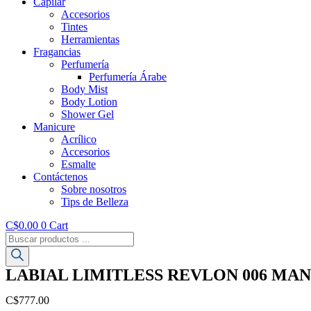
Capilar
Accesorios
Tintes
Herramientas
Fragancias
Perfumería
Perfumería Árabe
Body Mist
Body Lotion
Shower Gel
Manicure
Acrílico
Accesorios
Esmalte
Contáctenos
Sobre nosotros
Tips de Belleza
C$
0.00
0
Cart
Búsqueda
de
productos
LABIAL LIMITLESS REVLON 006 MAN
C$
777.00