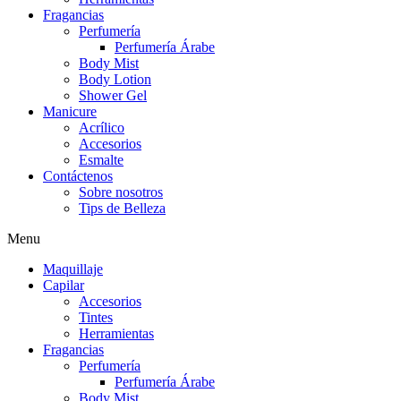
Fragancias
Perfumería
Perfumería Árabe
Body Mist
Body Lotion
Shower Gel
Manicure
Acrílico
Accesorios
Esmalte
Contáctenos
Sobre nosotros
Tips de Belleza
Menu
Maquillaje
Capilar
Accesorios
Tintes
Herramientas
Fragancias
Perfumería
Perfumería Árabe
Body Mist