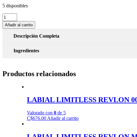
5 disponibles
LABIAL
LIMITLESS
Añadir al carrito
REVLON
006
Descripción Completa
MANIFEST
cantidad
Ingredientes
Productos relacionados
LABIAL LIMITLESS REVLON 00
Valorado con
0
de 5
C$
676.00
Añadir al carrito
LABIAL LIMITLESS REVLON M