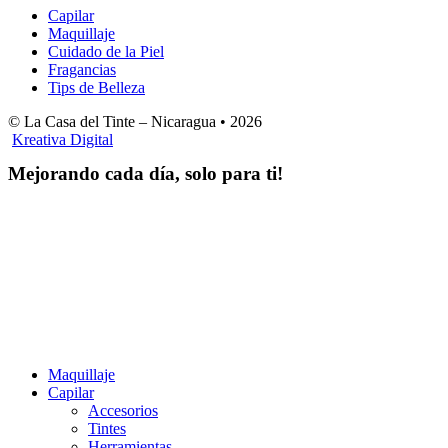
Capilar
Maquillaje
Cuidado de la Piel
Fragancias
Tips de Belleza
© La Casa del Tinte – Nicaragua •
2026
Kreativa Digital
Mejorando cada día, solo para ti!
Horas hábiles
:
Lunes a Sábado de 8:00 am – 4:00 pm
Domingos 8:00 am – 2:00 pm
LA CASA DEL TINTE
Maquillaje
Capilar
Accesorios
Tintes
Herramientas