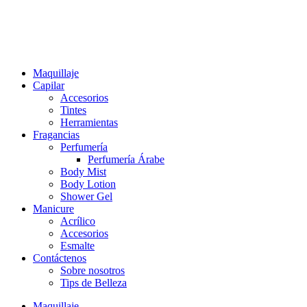
Ir
al
contenido
Maquillaje
Capilar
Accesorios
Tintes
Herramientas
Fragancias
Perfumería
Perfumería Árabe
Body Mist
Body Lotion
Shower Gel
Manicure
Acrílico
Accesorios
Esmalte
Contáctenos
Sobre nosotros
Tips de Belleza
Maquillaje