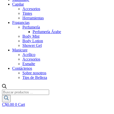
Capilar
Accesorios
Tintes
Herramientas
Fragancias
Perfumería
Perfumería Árabe
Body Mist
Body Lotion
Shower Gel
Manicure
Acrílico
Accesorios
Esmalte
Contáctenos
Sobre nosotros
Tips de Belleza
Búsqueda
de
productos
C$
0.00
0
Cart