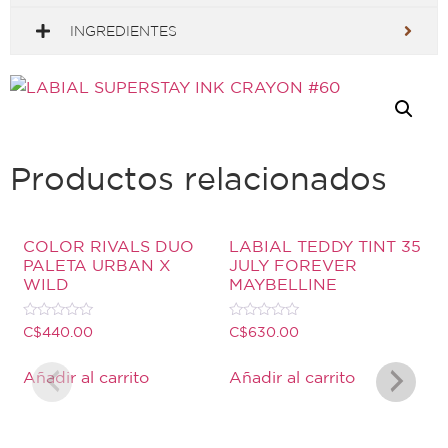
INGREDIENTES
Productos relacionados
COLOR RIVALS DUO
LABIAL TEDDY TINT 35
PALETA URBAN X
JULY FOREVER
WILD
MAYBELLINE
Valorado
Valorado
C$
440.00
C$
630.00
con
con
0
0
de
de
Añadir al carrito
Añadir al carrito
5
5