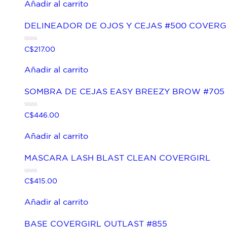
de
Añadir al carrito
5
DELINEADOR DE OJOS Y CEJAS #500 COVERG
Valorado
C$
217.00
con
0
de
Añadir al carrito
5
SOMBRA DE CEJAS EASY BREEZY BROW #705
Valorado
C$
446.00
con
0
de
Añadir al carrito
5
MASCARA LASH BLAST CLEAN COVERGIRL
Valorado
C$
415.00
con
0
de
Añadir al carrito
5
BASE COVERGIRL OUTLAST #855