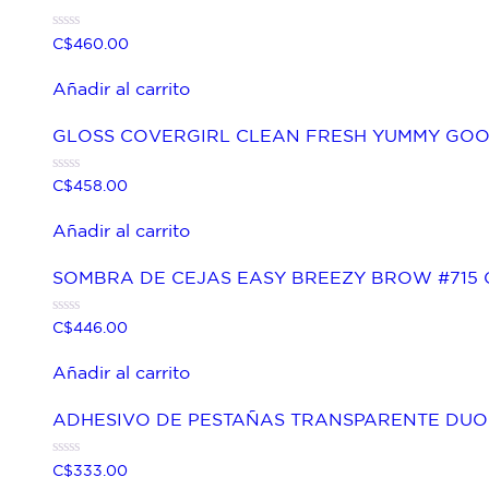
Valorado
C$
460.00
con
0
de
Añadir al carrito
5
GLOSS COVERGIRL CLEAN FRESH YUMMY GOO
Valorado
C$
458.00
con
0
de
Añadir al carrito
5
SOMBRA DE CEJAS EASY BREEZY BROW #715
Valorado
C$
446.00
con
0
de
Añadir al carrito
5
ADHESIVO DE PESTAÑAS TRANSPARENTE DUO
Valorado
C$
333.00
con