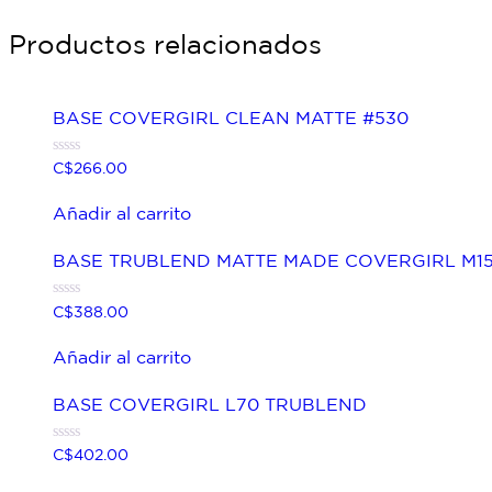
Productos relacionados
BASE COVERGIRL CLEAN MATTE #530
Valorado
C$
266.00
con
0
de
Añadir al carrito
5
BASE TRUBLEND MATTE MADE COVERGIRL M1
Valorado
C$
388.00
con
0
de
Añadir al carrito
5
BASE COVERGIRL L70 TRUBLEND
Valorado
C$
402.00
con
0