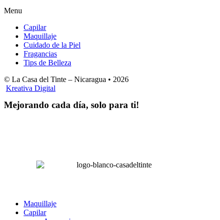
Menu
Capilar
Maquillaje
Cuidado de la Piel
Fragancias
Tips de Belleza
© La Casa del Tinte – Nicaragua •
2026
Kreativa Digital
Mejorando cada día, solo para ti!
Horas hábiles
:
Lunes a Sábado de 8:00 am – 4:00 pm
Domingos 8:00 am – 2:00 pm
LA CASA DEL TINTE
Maquillaje
Capilar