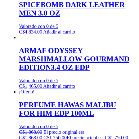
SPICEBOMB DARK LEATHER
MEN 3.0 OZ
Valorado con
0
de 5
C$
4,834.00
Añadir al carrito
ARMAF ODYSSEY
MARSHMALLOW GOURMAND
EDITION3.4 OZ EDP
Valorado con
0
de 5
C$
1,465.00
Añadir al carrito
¡Oferta!
PERFUME HAWAS MALIBU
FOR HIM EDP 100ML
Valorado con
0
de 5
C$
1,868.00
El precio original era:
C$1,868.00.
C$
1,750.00
El precio actual es: C$1,750.00.