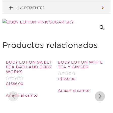
INGREDIENTES
Productos relacionados
BODY LOTION SWEET
BODY LOTION WHITE
PEA BATH AND BODY
TEA Y GINGER
WORKS
Valorado
C$
550.00
con
Valorado
C$
586.00
0
con
de
0
Añadir al carrito
5
de
Añadir al carrito
5