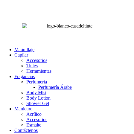
Lunes a Sábado de 8:00 am – 4:00 pm
Domingos 8:00 am – 2:00 pm
LA CASA DEL TINTE
Maquillaje
Capilar
Accesorios
Tintes
Herramientas
Fragancias
Perfumería
Perfumería Árabe
Body Mist
Body Lotion
Shower Gel
Manicure
Acrílico
Accesorios
Esmalte
Contáctenos