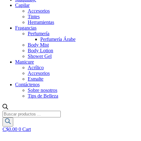
Capilar
Accesorios
Tintes
Herramientas
Fragancias
Perfumería
Perfumería Árabe
Body Mist
Body Lotion
Shower Gel
Manicure
Acrílico
Accesorios
Esmalte
Contáctenos
Sobre nosotros
Tips de Belleza
Búsqueda
de
productos
C$
0.00
0
Cart