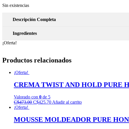
precio
precio
Sin existencias
original
actual
era:
es:
C$495.00.
C$445.50.
Descripción Completa
Ingredientes
¡Oferta!
Productos relacionados
¡Oferta!
CREMA TWIST AND HOLD PURE 
Valorado con
0
de 5
C$
473.00
El
C$
425.70
El
Añadir al carrito
¡Oferta!
precio
precio
original
actual
era:
es:
MOUSSE MOLDEADOR PURE HO
C$473.00.
C$425.70.