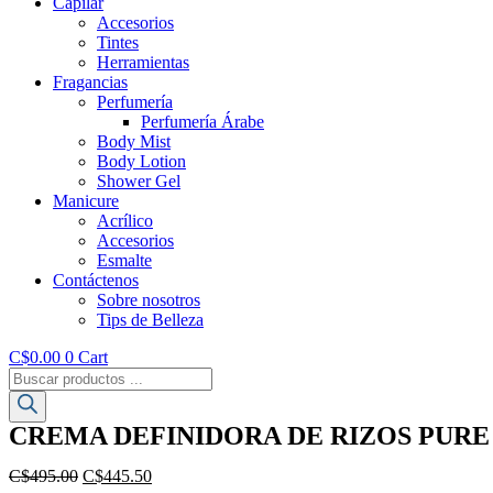
Capilar
Accesorios
Tintes
Herramientas
Fragancias
Perfumería
Perfumería Árabe
Body Mist
Body Lotion
Shower Gel
Manicure
Acrílico
Accesorios
Esmalte
Contáctenos
Sobre nosotros
Tips de Belleza
C$
0.00
0
Cart
Búsqueda
de
productos
CREMA DEFINIDORA DE RIZOS PUR
C$
495.00
El
C$
445.50
El