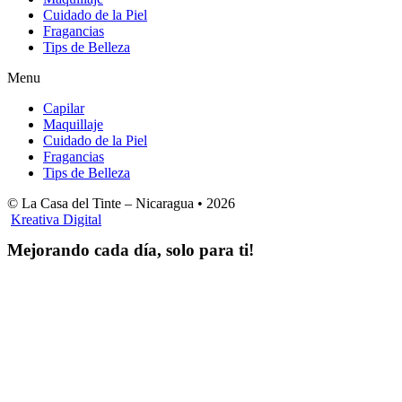
Cuidado de la Piel
Fragancias
Tips de Belleza
Menu
Capilar
Maquillaje
Cuidado de la Piel
Fragancias
Tips de Belleza
© La Casa del Tinte – Nicaragua •
2026
Kreativa Digital
Mejorando cada día, solo para ti!
Horas hábiles
:
Lunes a Sábado de 8:00 am – 4:00 pm
Domingos 8:00 am – 2:00 pm
LA CASA DEL TINTE