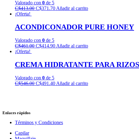
Valorado con
0
de 5
C$
413.00
El
C$
371.70
El
Añadir al carrito
¡Oferta!
precio
precio
original
actual
era:
es:
ACONDICONADOR PURE HONEY
C$413.00.
C$371.70.
Valorado con
0
de 5
C$
461.00
El
C$
414.90
El
Añadir al carrito
¡Oferta!
precio
precio
original
actual
era:
es:
CREMA HIDRATANTE PARA RIZO
C$461.00.
C$414.90.
Valorado con
0
de 5
C$
546.00
El
C$
491.40
El
Añadir al carrito
precio
precio
original
actual
era:
es:
C$546.00.
C$491.40.
Enlaces rápidos
Términos y Condiciones
Capilar
Maquillaje