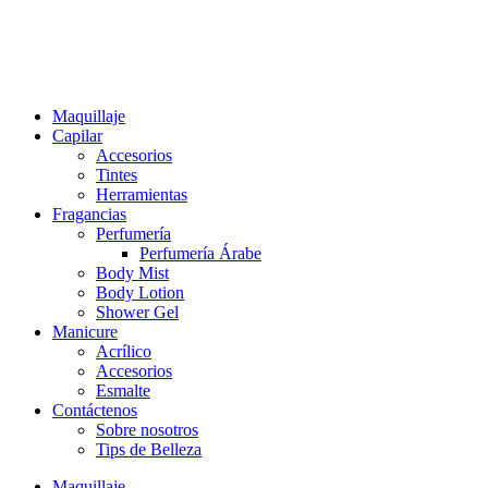
Ir
al
contenido
Maquillaje
Capilar
Accesorios
Tintes
Herramientas
Fragancias
Perfumería
Perfumería Árabe
Body Mist
Body Lotion
Shower Gel
Manicure
Acrílico
Accesorios
Esmalte
Contáctenos
Sobre nosotros
Tips de Belleza
Maquillaje