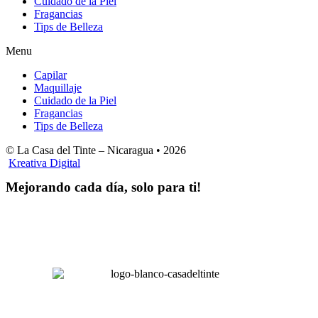
Cuidado de la Piel
Fragancias
Tips de Belleza
Menu
Capilar
Maquillaje
Cuidado de la Piel
Fragancias
Tips de Belleza
© La Casa del Tinte – Nicaragua •
2026
Kreativa Digital
Mejorando cada día, solo para ti!
Horas hábiles
:
Lunes a Sábado de 8:00 am – 4:00 pm
Domingos 8:00 am – 2:00 pm
LA CASA DEL TINTE