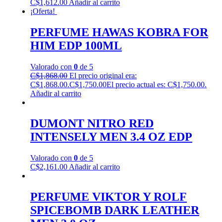
C$
1,612.00
Añadir al carrito
¡Oferta!
PERFUME HAWAS KOBRA FOR
HIM EDP 100ML
Valorado con
0
de 5
C$
1,868.00
El precio original era:
C$1,868.00.
C$
1,750.00
El precio actual es: C$1,750.00.
Añadir al carrito
DUMONT NITRO RED
INTENSELY MEN 3.4 OZ EDP
Valorado con
0
de 5
C$
2,161.00
Añadir al carrito
PERFUME VIKTOR Y ROLF
SPICEBOMB DARK LEATHER