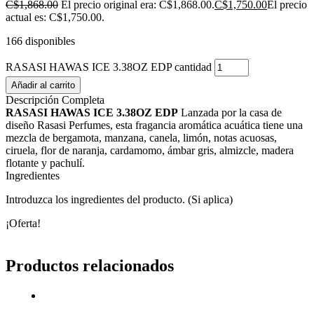
C$
1,868.00
El precio original era: C$1,868.00.
C$
1,750.00
El precio
actual es: C$1,750.00.
166 disponibles
RASASI HAWAS ICE 3.38OZ EDP cantidad
Añadir al carrito
Descripción Completa
RASASI HAWAS ICE 3.38OZ EDP
Lanzada por la casa de
diseño Rasasi Perfumes, esta fragancia aromática acuática tiene una
mezcla de bergamota, manzana, canela, limón, notas acuosas,
ciruela, flor de naranja, cardamomo, ámbar gris, almizcle, madera
flotante y pachulí.
Ingredientes
Introduzca los ingredientes del producto. (Si aplica)
¡Oferta!
Productos relacionados