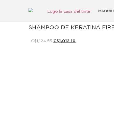
MAQUIL
SHAMPOO DE KERATINA FIR
C$
1,124.55
C$
1,012.10