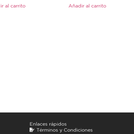
de
r al carrito
Añadir al carrito
5
Enlaces rápidos
Términos y Condiciones