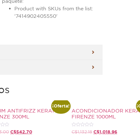
paquete:
Product with SKUs from the list:
'7414902405550'
os
¡Oferta!
¡
M ANTIFRIZZ KERATIN
ACONDICIONADOR KERA
ENZE 300ML
FIRENZE 1000ML
do
Valorado
C$
542.70
C$
1,018.96
3.00
C$
1,132.18
con
0