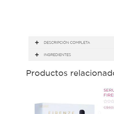
DESCRIPCIÓN COMPLETA
INGREDIENTES
Productos relacionad
SERU
FIR
Valora
C$
60
con
0