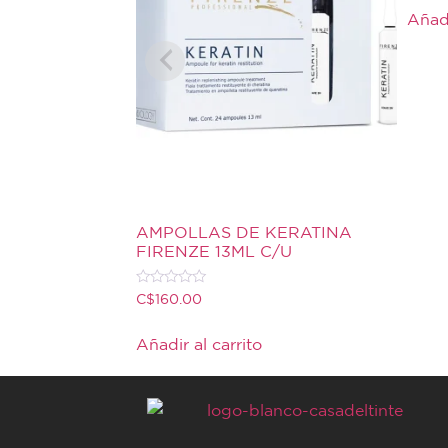
de
Añadi
5
AMPOLLAS DE KERATINA
FIRENZE 13ML C/U
Valorado
C$
160.00
con
0
de
Añadir al carrito
5