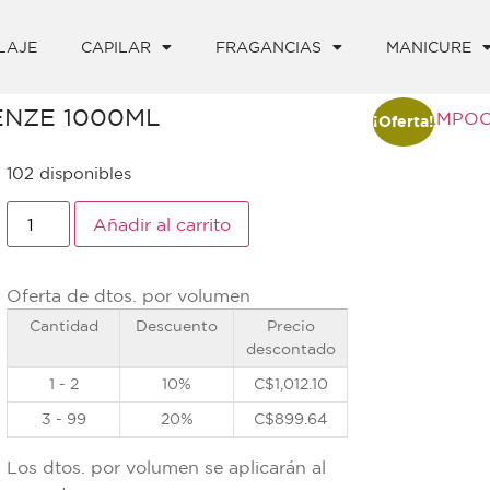
LAJE
CAPILAR
FRAGANCIAS
MANICURE
ENZE 1000ML
¡Oferta!
102 disponibles
Añadir al carrito
Oferta de dtos. por volumen
Cantidad
Descuento
Precio
descontado
1 - 2
10%
C$
1,012.10
3 - 99
20%
C$
899.64
Los dtos. por volumen se aplicarán al