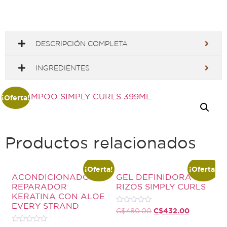
DESCRIPCIÓN COMPLETA
INGREDIENTES
¡Oferta!
Productos relacionados
¡Oferta!
¡Oferta!
ACONDICIONADOR
GEL DEFINIDORA DE
REPARADOR
RIZOS SIMPLY CURLS
KERATINA CON ALOE
EVERY STRAND
Valorado
C$
432.00
C$
480.00
con
0