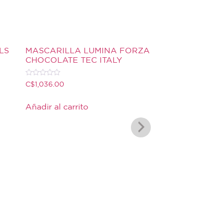
LS
MASCARILLA LUMINA FORZA
CHOCOLATE TEC ITALY
Valorado
C$
1,036.00
con
0
de
Añadir al carrito
5
MASCARILLA T
ESSENTIAL OI