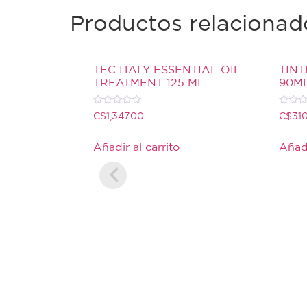
Productos relacionad
TEC ITALY ESSENTIAL OIL
TINT
TREATMENT 125 ML
90M
Valorado
Valora
C$
1,347.00
C$
31
con
con
0
0
de
de
Añadir al carrito
Añadi
5
5