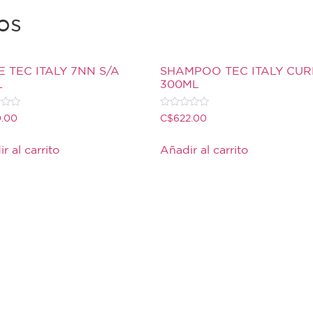
os
E TEC ITALY 7NN S/A
SHAMPOO TEC ITALY CUR
L
300ML
do
Valorado
0.00
C$
622.00
con
0
de
r al carrito
Añadir al carrito
5