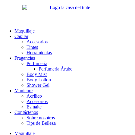
Ir
al
contenido
Maquillaje
Capilar
Accesorios
Tintes
Herramientas
Fragancias
Perfumería
Perfumería Árabe
Body Mist
Body Lotion
Shower Gel
Manicure
Acrílico
Accesorios
Esmalte
Contáctenos
Sobre nosotros
Tips de Belleza
Maquillaje