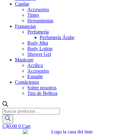
Capilar
Accesorios
Tintes
Herramientas
Fragancias
Perfumería
Perfumería Árabe
Body Mist
Body Lotion
Shower Gel
Manicure
Acrílico
Accesorios
Esmalte
Contáctenos
Sobre nosotros
Tips de Belleza
Búsqueda
de
productos
C$
0.00
0
Cart