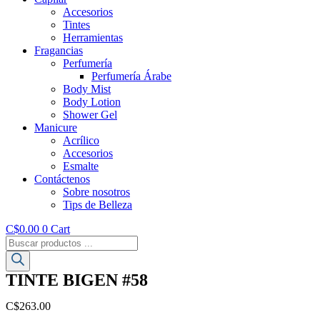
Accesorios
Tintes
Herramientas
Fragancias
Perfumería
Perfumería Árabe
Body Mist
Body Lotion
Shower Gel
Manicure
Acrílico
Accesorios
Esmalte
Contáctenos
Sobre nosotros
Tips de Belleza
C$
0.00
0
Cart
Búsqueda
de
productos
TINTE BIGEN #58
C$
263.00