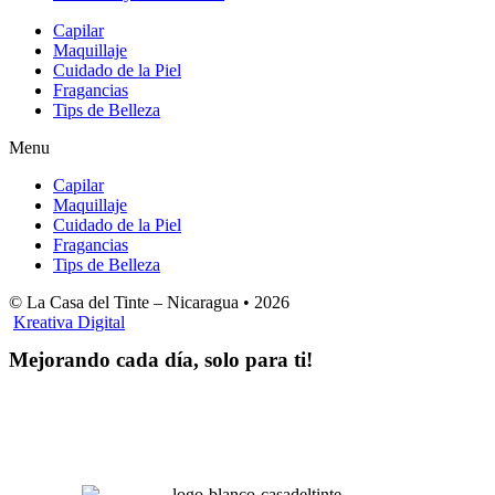
Capilar
Maquillaje
Cuidado de la Piel
Fragancias
Tips de Belleza
Menu
Capilar
Maquillaje
Cuidado de la Piel
Fragancias
Tips de Belleza
© La Casa del Tinte – Nicaragua •
2026
Kreativa Digital
Mejorando cada día, solo para ti!
Horas hábiles
:
Lunes a Sábado de 8:00 am – 4:00 pm
Domingos 8:00 am – 2:00 pm
LA CASA DEL TINTE