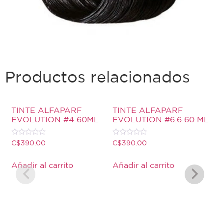
Productos relacionados
TINTE ALFAPARF
TINTE ALFAPARF
EVOLUTION #4 60ML
EVOLUTION #6.6 60 ML
Valorado
Valorado
C$
390.00
C$
390.00
con
con
0
0
de
de
Añadir al carrito
Añadir al carrito
5
5