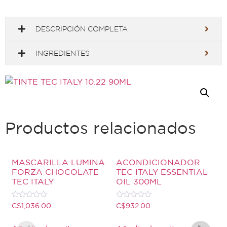
DESCRIPCIÓN COMPLETA
INGREDIENTES
Productos relacionados
MASCARILLA LUMINA
ACONDICIONADOR
FORZA CHOCOLATE
TEC ITALY ESSENTIAL
TEC ITALY
OIL 300ML
Valorado
Valorado
C$
1,036.00
C$
932.00
con
con
0
0
de
de