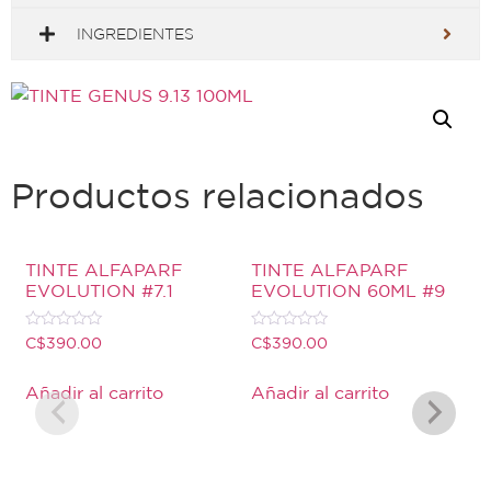
INGREDIENTES
Productos relacionados
TINTE ALFAPARF
TINTE ALFAPARF
EVOLUTION #7.1
EVOLUTION 60ML #9
Valorado
Valorado
C$
390.00
C$
390.00
con
con
0
0
de
de
Añadir al carrito
Añadir al carrito
5
5