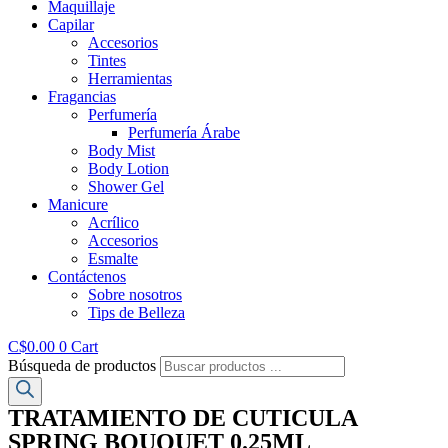
Maquillaje
Capilar
Accesorios
Tintes
Herramientas
Fragancias
Perfumería
Perfumería Árabe
Body Mist
Body Lotion
Shower Gel
Manicure
Acrílico
Accesorios
Esmalte
Contáctenos
Sobre nosotros
Tips de Belleza
C$
0.00
0
Cart
Búsqueda de productos
TRATAMIENTO DE CUTICULA
SPRING BOUQUET 0.25ML