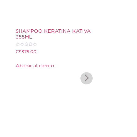
SHAMPOO KERATINA KATIVA
355ML
Valorado
C$
375.00
con
0
de
Añadir al carrito
5
SHAMPOO SHE
355ML KATIVA