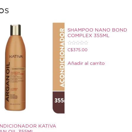
os
SHAMPOO NANO BOND
COMPLEX 355ML
Valorado
C$
375.00
con
0
de
Añadir al carrito
5
NDICIONADOR KATIVA
AN OIL 355ML