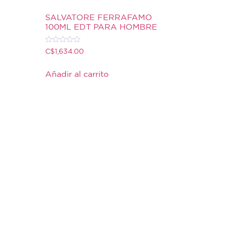
N
SALVATORE FERRAFAMO
100ML EDT PARA HOMBRE
Valorado
C$
1,634.00
con
0
de
Añadir al carrito
5