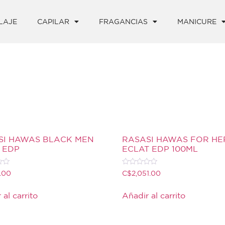
LAJE
CAPILAR
FRAGANCIAS
MANICURE
SI HAWAS BLACK MEN
RASASI HAWAS FOR HE
 EDP
ECLAT EDP 100ML
Valorado
1.00
C$
2,051.00
con
0
de
 al carrito
Añadir al carrito
5