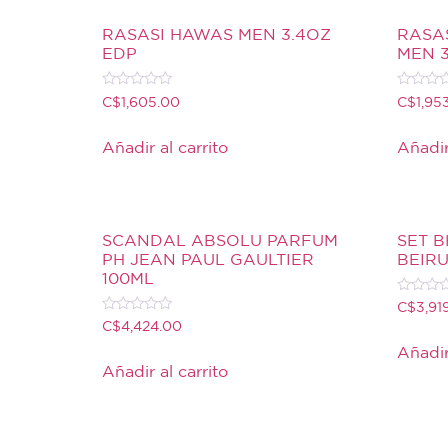
RASASI HAWAS MEN 3.4OZ
RASA
EDP
MEN 3
Valorado
Valorado
C$
1,605.00
C$
1,95
con
con
0
0
de
de
Añadir al carrito
Añadir
5
5
SCANDAL ABSOLU PARFUM
SET 
PH JEAN PAUL GAULTIER
BEIRU
100ML
Valorado
C$
3,91
con
Valorado
C$
4,424.00
0
con
de
0
Añadir
5
de
Añadir al carrito
5