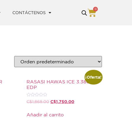
0
CONTÁCTENOS
¡Oferta!
R
RASASI HAWAS ICE 3.38OZ
EDP
Valorado
C$
1,750.00
C$
1,868.00
con
0
de
Añadir al carrito
5