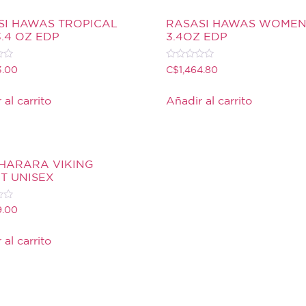
SI HAWAS TROPICAL
RASASI HAWAS WOME
.4 OZ EDP
3.4OZ EDP
Valorado
3.00
C$
1,464.80
con
0
de
 al carrito
Añadir al carrito
5
BHARARA VIKING
T UNISEX
9.00
 al carrito