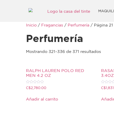
MAQUIL
Inicio
/
Fragancias
/
Perfumería
/ Página 21
Perfumería
Mostrando 321–336 de 371 resultados
RALPH LAUREN POLO RED
RASA
MEN 4.2 OZ
3.4OZ
Valorado
Valorado
C$
2,780.00
C$
1,83
con
con
0
0
de
de
Añadir al carrito
Añadir
5
5