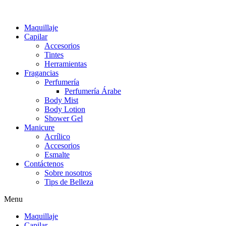
Maquillaje
Capilar
Accesorios
Tintes
Herramientas
Fragancias
Perfumería
Perfumería Árabe
Body Mist
Body Lotion
Shower Gel
Manicure
Acrílico
Accesorios
Esmalte
Contáctenos
Sobre nosotros
Tips de Belleza
Menu
Maquillaje
Capilar