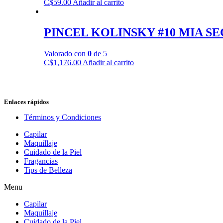
C$
59.00
Añadir al carrito
PINCEL KOLINSKY #10 MIA S
Valorado con
0
de 5
C$
1,176.00
Añadir al carrito
Enlaces rápidos
Términos y Condiciones
Capilar
Maquillaje
Cuidado de la Piel
Fragancias
Tips de Belleza
Menu
Capilar
Maquillaje
Cuidado de la Piel