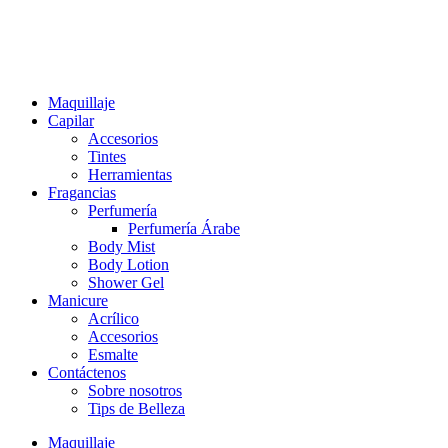
Ir
al
contenido
Maquillaje
Capilar
Accesorios
Tintes
Herramientas
Fragancias
Perfumería
Perfumería Árabe
Body Mist
Body Lotion
Shower Gel
Manicure
Acrílico
Accesorios
Esmalte
Contáctenos
Sobre nosotros
Tips de Belleza
Maquillaje