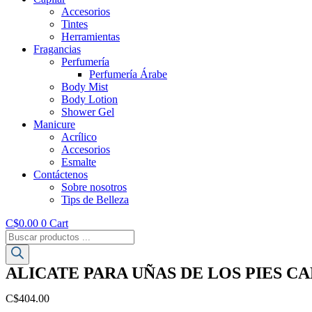
Accesorios
Tintes
Herramientas
Fragancias
Perfumería
Perfumería Árabe
Body Mist
Body Lotion
Shower Gel
Manicure
Acrílico
Accesorios
Esmalte
Contáctenos
Sobre nosotros
Tips de Belleza
C$
0.00
0
Cart
Búsqueda
de
productos
ALICATE PARA UÑAS DE LOS PIES C
C$
404.00