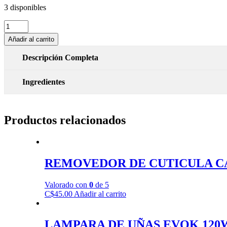
3 disponibles
ALICATE
PARA
Añadir al carrito
UÑAS
DE
Descripción Completa
LOS
PIES
CALA
Ingredientes
cantidad
Productos relacionados
REMOVEDOR DE CUTICULA C
Valorado con
0
de 5
C$
45.00
Añadir al carrito
LAMPARA DE UÑAS EVOK 120