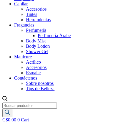
Capilar
Accesorios
Tintes
Herramientas
Fragancias
Perfumería
Perfumería Árabe
Body Mist
Body Lotion
Shower Gel
Manicure
Acrílico
Accesorios
Esmalte
Contáctenos
Sobre nosotros
Tips de Belleza
Búsqueda
de
productos
C$
0.00
0
Cart