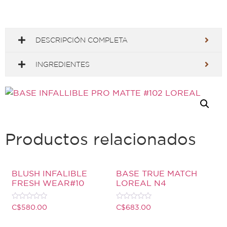
DESCRIPCIÓN COMPLETA
INGREDIENTES
Productos relacionados
BLUSH INFALIBLE
BASE TRUE MATCH
FRESH WEAR#10
LOREAL N4
Valorado
Valorado
C$
580.00
C$
683.00
con
con
0
0
de
de