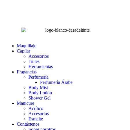
Lunes a Sábado de 8:00 am – 4:00 pm
Domingos 8:00 am – 2:00 pm
LA CASA DEL TINTE
Maquillaje
Capilar
Accesorios
Tintes
Herramientas
Fragancias
Perfumería
Perfumería Árabe
Body Mist
Body Lotion
Shower Gel
Manicure
Acrílico
Accesorios
Esmalte
Contáctenos
Sobre nosotros