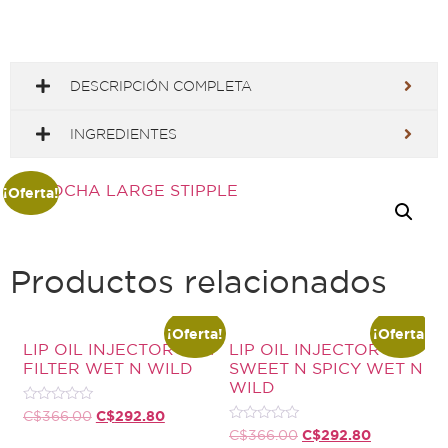
DESCRIPCIÓN COMPLETA
INGREDIENTES
¡Oferta!
Productos relacionados
¡Oferta!
¡Oferta!
LIP OIL INJECTOR FIRT
LIP OIL INJECTOR
FILTER WET N WILD
SWEET N SPICY WET N
WILD
Valorado
C$
292.80
C$
366.00
con
Valorado
C$
292.80
C$
366.00
0
con