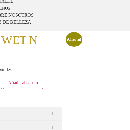
MALTE
ENOS
BRE NOSOTROS
S DE BELLEZA
 WET N
¡Oferta!
onibles
Añadir al carrito