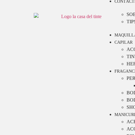
CONTÁCT
SO
TIP
MAQUILL
CAPILAR
AC
TIN
HE
FRAGANC
PE
BO
BO
SH
MANICUR
AC
AC