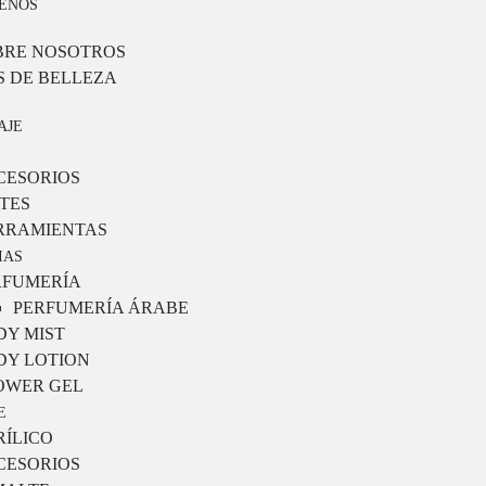
ENOS
BRE NOSOTROS
S DE BELLEZA
AJE
CESORIOS
TES
RRAMIENTAS
IAS
RFUMERÍA
PERFUMERÍA ÁRABE
DY MIST
DY LOTION
OWER GEL
E
RÍLICO
CESORIOS