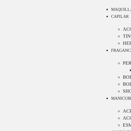
MAQUILL
CAPILAR
AC
TIN
HE
FRAGANC
PE
BO
BO
SH
MANICUR
AC
AC
ES