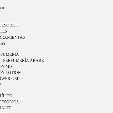
AJE
CESORIOS
TES
RRAMIENTAS
IAS
RFUMERÍA
PERFUMERÍA ÁRABE
DY MIST
DY LOTION
OWER GEL
E
RÍLICO
CESORIOS
MALTE