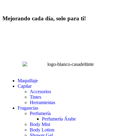
Mejorando cada día, solo para ti!
Horas hábiles
:
Lunes a Sábado de 8:00 am – 4:00 pm
Domingos 8:00 am – 2:00 pm
LA CASA DEL TINTE
Maquillaje
Capilar
Accesorios
Tintes
Herramientas
Fragancias
Perfumería
Perfumería Árabe
Body Mist
Body Lotion
Shower Gel