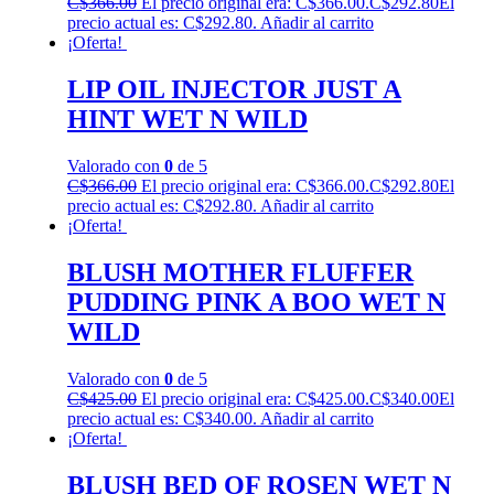
C$
366.00
El precio original era: C$366.00.
C$
292.80
El
precio actual es: C$292.80.
Añadir al carrito
¡Oferta!
LIP OIL INJECTOR JUST A
HINT WET N WILD
Valorado con
0
de 5
C$
366.00
El precio original era: C$366.00.
C$
292.80
El
precio actual es: C$292.80.
Añadir al carrito
¡Oferta!
BLUSH MOTHER FLUFFER
PUDDING PINK A BOO WET N
WILD
Valorado con
0
de 5
C$
425.00
El precio original era: C$425.00.
C$
340.00
El
precio actual es: C$340.00.
Añadir al carrito
¡Oferta!
BLUSH BED OF ROSEN WET N