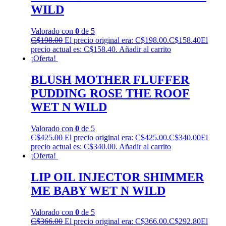
WILD
Valorado con
0
de 5
C$
198.00
El precio original era: C$198.00.
C$
158.40
El
precio actual es: C$158.40.
Añadir al carrito
¡Oferta!
BLUSH MOTHER FLUFFER
PUDDING ROSE THE ROOF
WET N WILD
Valorado con
0
de 5
C$
425.00
El precio original era: C$425.00.
C$
340.00
El
precio actual es: C$340.00.
Añadir al carrito
¡Oferta!
LIP OIL INJECTOR SHIMMER
ME BABY WET N WILD
Valorado con
0
de 5
C$
366.00
El precio original era: C$366.00.
C$
292.80
El