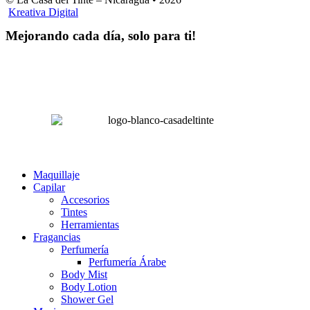
Kreativa Digital
Mejorando cada día, solo para ti!
Horas hábiles
:
Lunes a Sábado de 8:00 am – 4:00 pm
Domingos 8:00 am – 2:00 pm
LA CASA DEL TINTE
Maquillaje
Capilar
Accesorios
Tintes
Herramientas
Fragancias
Perfumería
Perfumería Árabe
Body Mist
Body Lotion
Shower Gel