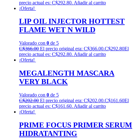
precio actual es: C$292.80.
Añadir al carrito
¡Oferta!
LIP OIL INJECTOR HOTTEST
FLAME WET N WILD
Valorado con
0
de 5
C$
366.00
El precio original era: C$366.00.
C$
292.80
El
precio actual es: C$292.80.
Añadir al carrito
¡Oferta!
MEGALENGTH MASCARA
VERY BLACK
Valorado con
0
de 5
C$
202.00
El precio original era: C$202.00.
C$
161.60
El
precio actual es: C$161.60.
Añadir al carrito
¡Oferta!
PRIME FOCUS PRIMER SERUM
HIDRATANTING