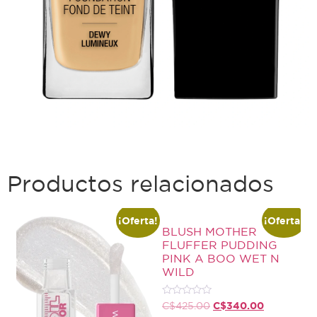
Productos relacionados
¡Oferta!
¡Oferta!
BLUSH MOTHER
FLUFFER PUDDING
PINK A BOO WET N
WILD
Valorado
C$
340.00
C$
425.00
con