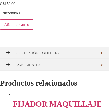
C$
150.00
1 disponibles
PINK
Añadir al carrito
UP
LAPIZ
PARA
OJOS
24HRS
SOFT
BLUE
cantidad
DESCRIPCIÓN COMPLETA
INGREDIENTES
Productos relacionados
FIJADOR MAQUILLAJE